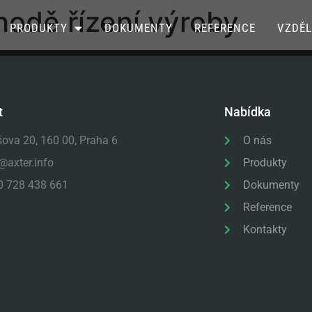
odě řízení výroby
PRODUKTY
DOKUMENTY
REFERENCE
VZDĚL
t
Nabídka
šova 20, 160 00, Praha 6
O nás
@axter.info
Produkty
0 728 438 661
Dokumenty
Reference
Kontakty