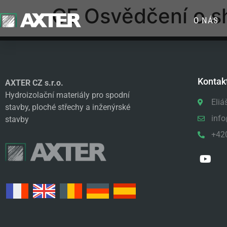
CE Osvědčení o sh
O NÁS
Kontak
AXTER CZ s.r.o.
Hydroizolační materiály pro spodní
Eliá
stavby, ploché střechy a inženýrské
info
stavby
+42