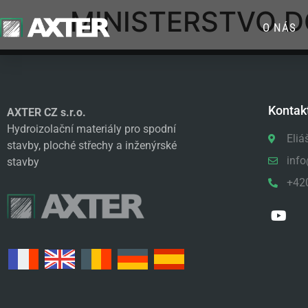
MINISTERSTVO D
O NÁS
Kontak
AXTER CZ s.r.o.
Hydroizolační materiály pro spodní
Eliá
stavby, ploché střechy a inženýrské
info
stavby
+42