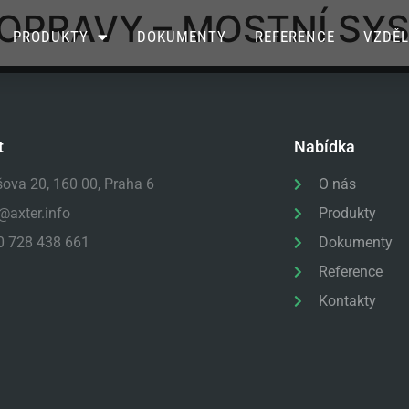
OPRAVY – MOSTNÍ SY
PRODUKTY
DOKUMENTY
REFERENCE
VZDĚL
t
Nabídka
šova 20, 160 00, Praha 6
O nás
@axter.info
Produkty
0 728 438 661
Dokumenty
Reference
Kontakty