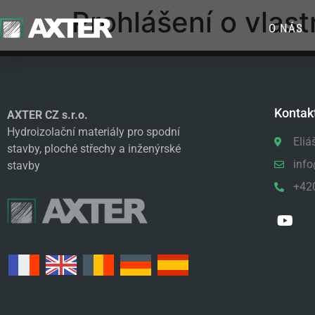
Prohlášení o vlast
O NÁS
Kontak
AXTER CZ s.r.o.
Hydroizolační materiály pro spodní
Eliá
stavby, ploché střechy a inženýrské
info
stavby
+42