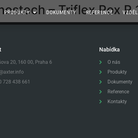
nostech – Triflex Pox R
PRODUKTY
DOKUMENTY
REFERENCE
VZDĚL
t
Nabídka
šova 20, 160 00, Praha 6
O nás
@axter.info
Produkty
0 728 438 661
Dokumenty
Reference
Kontakty