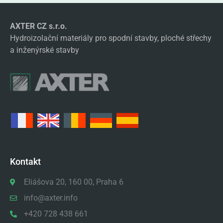
AXTER CZ s.r.o.
Hydroizolační materiály pro spodní stavby, ploché střechy
a inženýrské stavby
Kontakt
Eliášova 20, 160 00, Praha 6
info@axter.info
+420 728 438 661