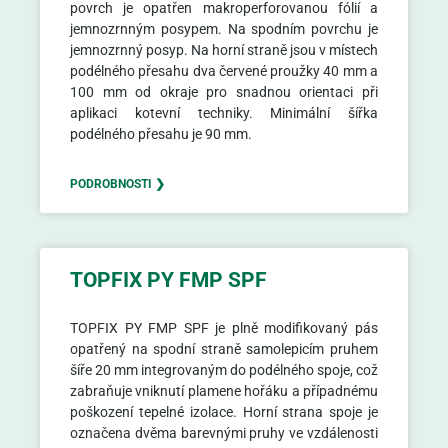
povrch je opatřen makroperforovanou fólií a
jemnozrnným posypem. Na spodním povrchu je
jemnozrnný posyp. Na horní straně jsou v místech
podélného přesahu dva červené proužky 40 mm a
100 mm od okraje pro snadnou orientaci při
aplikaci kotevní techniky. Minimální šířka
podélného přesahu je 90 mm.
PODROBNOSTI ❯
TOPFIX PY FMP SPF
TOPFIX PY FMP SPF je plně modifikovaný pás
opatřený na spodní straně samolepicím pruhem
šíře 20 mm integrovaným do podélného spoje, což
zabraňuje vniknutí plamene hořáku a případnému
poškození tepelné izolace. Horní strana spoje je
označena dvěma barevnými pruhy ve vzdálenosti