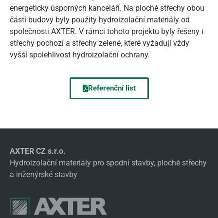
energeticky úsporných kanceláří. Na ploché střechy obou
částí budovy byly použity hydroizolační materiály od
společnosti AXTER. V rámci tohoto projektu byly řešeny i
střechy pochozí a střechy zelené, které vyžadují vždy
vyšší spolehlivost hydroizolační ochrany.
Referenční list
AXTER CZ s.r.o.
Hydroizolační materiály pro spodní stavby, ploché střechy
a inženýrské stavby