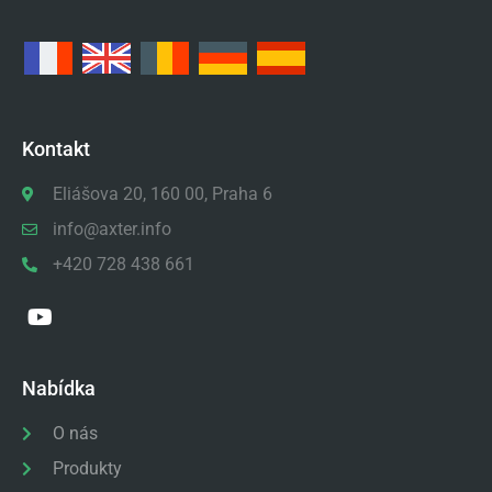
Kontakt
Eliášova 20, 160 00, Praha 6
info@axter.info
+420 728 438 661
Nabídka
O nás
Produkty