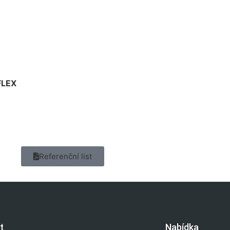
FLEX
Referenční list
t
Nabídka