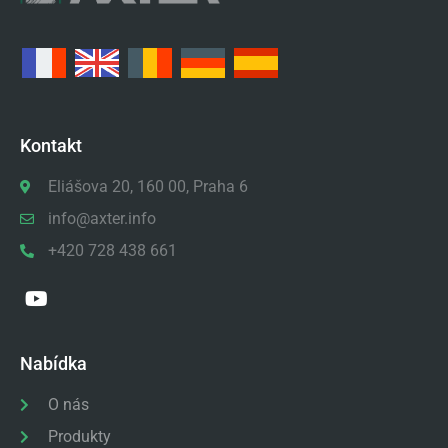
Kontakt
Eliášova 20, 160 00, Praha 6
info@axter.info
+420 728 438 661
Nabídka
O nás
Produkty