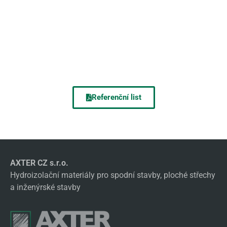
Referenční list
AXTER CZ s.r.o.
Hydroizolační materiály pro spodní stavby, ploché střechy
a inženýrské stavby