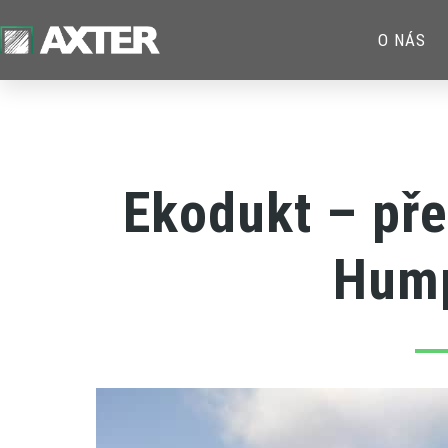
O NÁS
Ekodukt – pře
Hum