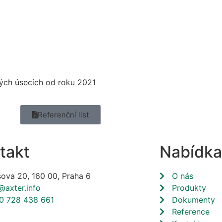
ivých úsecích od roku 2021
Referenční list
takt
Nabídka
šova 20, 160 00, Praha 6
O nás
@axter.info
Produkty
0 728 438 661
Dokumenty
Reference