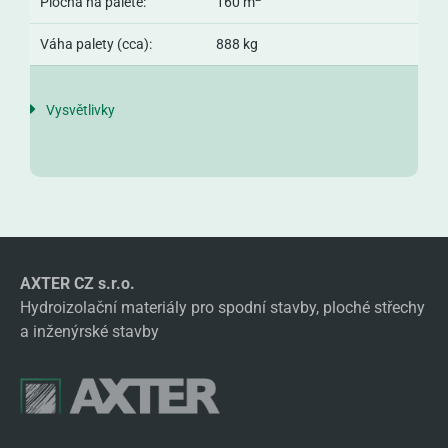
Plocha na paletě:
160 m
Váha palety (cca):
888 kg
Vysvětlivky
AXTER CZ s.r.o.
Hydroizolační materiály pro spodní stavby, ploché střechy
a inženýrské stavby