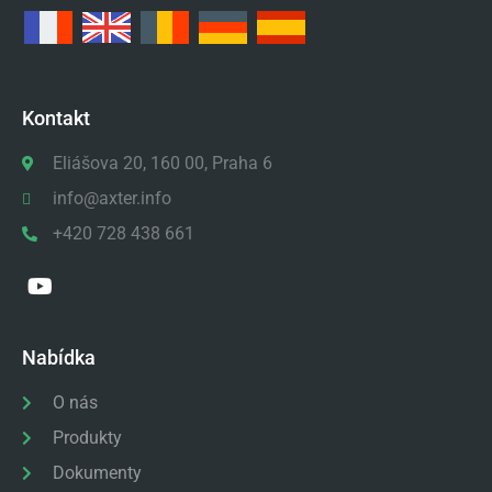
Kontakt
Eliášova 20, 160 00, Praha 6
info@axter.info
+420 728 438 661
Nabídka
O nás
Produkty
Dokumenty