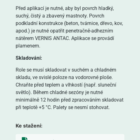
Před aplikací je nutné, aby byl povrch hladký,
suchý, čistý a zbavený mastnoty. Povrch
podkladní konstrukce (beton, tvárnice, dřevo, kov,
apod.) je nutné opatřit penetračně-adhezním
nátěrem VERNIS ANTAC. Aplikace se provádí
plamenem.
Skladování:
Role se musí skladovat v suchém a chladném
skladu, ve svislé poloze na vodorovné ploše.
Chraňte před teplem a vlhkostí (např. sluneční
světlo). Během chladné sezóny je nutné
minimálně 12 hodin před zpracováním skladovat
při teplotě +5 °C. Palety se nesmí stohovat.
Ke stažení: