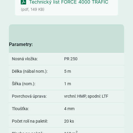
Technický list FORCE 4000 TRAFIC
(pdf, 149 KB)
Parametry:
Nosná vložka:
PR 250
Délka (nábal nom.):
5 m
Šířka (nom.):
1 m
Povrchová úprava:
vrchní: HMP, spodní: LTF
Tloušťka:
4 mm
Počet rolí na paletě:
20 ks
2