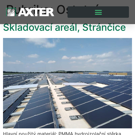
Rubrika:
Ostatní
Skladovací areál, Stránčice
Hlavní použitý materiál: PMMA hydroizolační stěrka