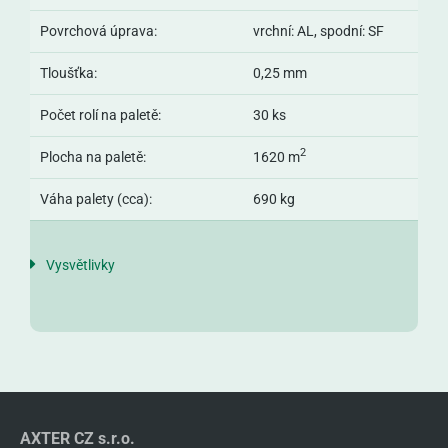
Povrchová úprava:
vrchní: AL, spodní: SF
Tloušťka:
0,25 mm
Počet rolí na paletě:
30 ks
2
Plocha na paletě:
1620 m
Váha palety (cca):
690 kg
Vysvětlivky
AXTER CZ s.r.o.