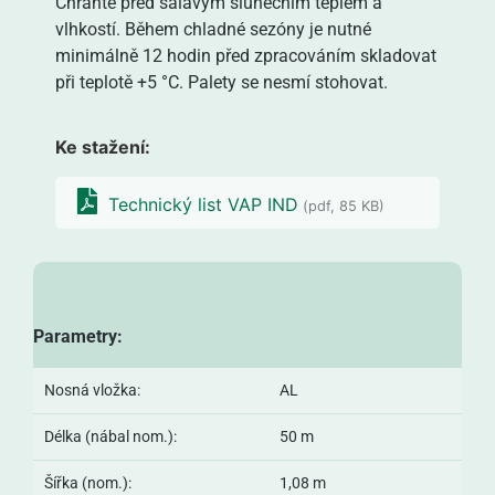
Chraňte před sálavým slunečním teplem a
vlhkostí. Během chladné sezóny je nutné
minimálně 12 hodin před zpracováním skladovat
při teplotě +5 °C. Palety se nesmí stohovat.
Ke stažení:
Technický list VAP IND
(pdf, 85 KB)
Parametry:
Nosná vložka:
AL
Délka (nábal nom.):
50 m
Šířka (nom.):
1,08 m