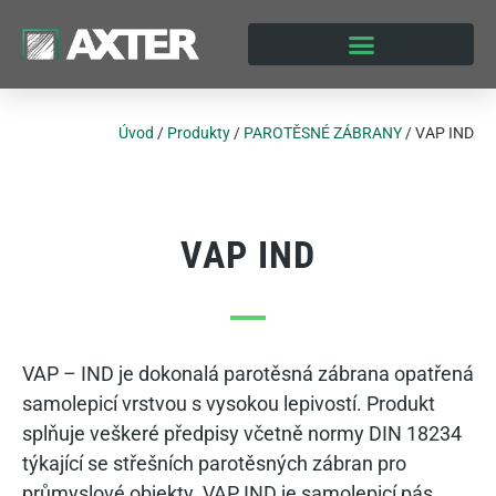
Úvod
/
Produkty
/
PAROTĚSNÉ ZÁBRANY
/
VAP IND
VAP IND
VAP – IND je dokonalá parotěsná zábrana opatřená
samolepicí vrstvou s vysokou lepivostí. Produkt
splňuje veškeré předpisy včetně normy DIN 18234
týkající se střešních parotěsných zábran pro
průmyslové objekty. VAP IND je samolepicí pás