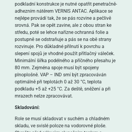
podkladní konstrukce je nutné opatřit penetračně-
adhezním nátěrem VERNIS ANTAC. Aplikace se
nejlépe provádí tak, že se pás rozvine a pečlivě
srovná. Pak se opět zavine, ale z obou stran ke
středu, poté se lehce nařízne ochranná folie a
postupně se odstraňuje a pás se na obě strany
rozvinuje. Pro důkladné přilnutí k povrchu a
slepení spojů je vhodné použít přítlačný váleček.
Minimální šířka podélného a příčného přesahu je
80 mm. Zejména spoje musí být spojeny
plnoplošně. VAP – IND smí být zpracováván
optimálně při teplotách 0 až 30 °C, teplota
podkladu +5 až +25 °C. Za deště, sněžení a při
mrazech nelze zpracovávat.
Skladování:
Role se musí skladovat v suchém a chladném
skladu, ve svislé poloze na vodorovné ploše.